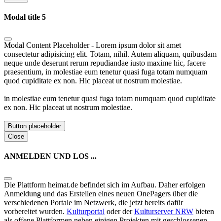
Modal title 5
Modal Content Placeholder - Lorem ipsum dolor sit amet
consectetur adipisicing elit. Totam, nihil. Autem aliquam, quibusdam
neque unde deserunt rerum repudiandae iusto maxime hic, facere
praesentium, in molestiae eum tenetur quasi fuga totam numquam
quod cupiditate ex non. Hic placeat ut nostrum molestiae.
in molestiae eum tenetur quasi fuga totam numquam quod cupiditate
ex non. Hic placeat ut nostrum molestiae.
Button placeholder
Close
ANMELDEN UND LOS ...
Die Plattform heimat.de befindet sich im Aufbau. Daher erfolgen
Anmeldung und das Erstellen eines neuen OnePagers über die
verschiedenen Portale im Netzwerk, die jetzt bereits dafür
vorbereitet wurden.
Kulturportal
oder der
Kulturserver NRW
bieten
als offene Plattformen neben einigen Projekten mit geschlossenen